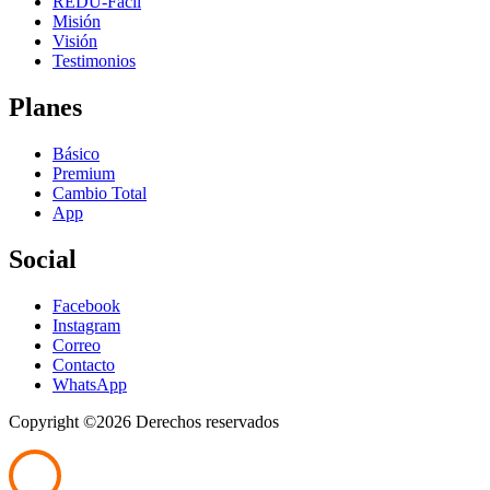
REDU-Fácil
Misión
Visión
Testimonios
Planes
Básico
Premium
Cambio Total
App
Social
Facebook
Instagram
Correo
Contacto
WhatsApp
Copyright ©
2026 Derechos reservados